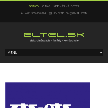
DOMOV
O NÁS
KDE NÁS NÁJDETE?
+421 905 636 824
RV.ELTEL.SK@GMAIL.COM
ELTEL.SK
elektroinštalácie - fasády - konštrukcie