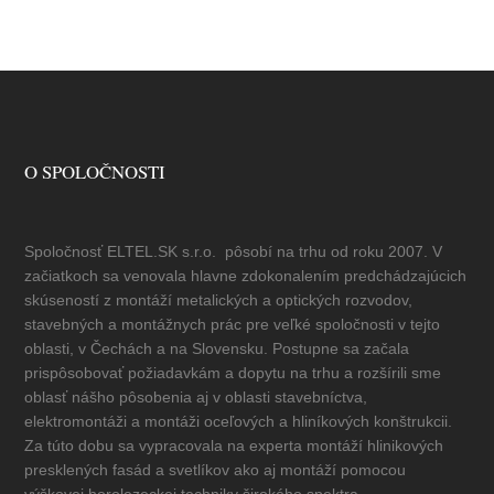
O SPOLOČNOSTI
Spoločnosť ELTEL.SK s.r.o. pôsobí na trhu od roku 2007. V
začiatkoch sa venovala hlavne zdokonalením predchádzajúcich
skúseností z montáží metalických a optických rozvodov,
stavebných a montážnych prác pre veľké spoločnosti v tejto
oblasti, v Čechách a na Slovensku. Postupne sa začala
prispôsobovať požiadavkám a dopytu na trhu a rozšírili sme
oblasť nášho pôsobenia aj v oblasti stavebníctva,
elektromontáži a montáži oceľových a hliníkových konštrukcii.
Za túto dobu sa vypracovala na experta montáží hlinikových
presklených fasád a svetlíkov ako aj montáží pomocou
výškovej horolezeckej techniky širokého spektra.