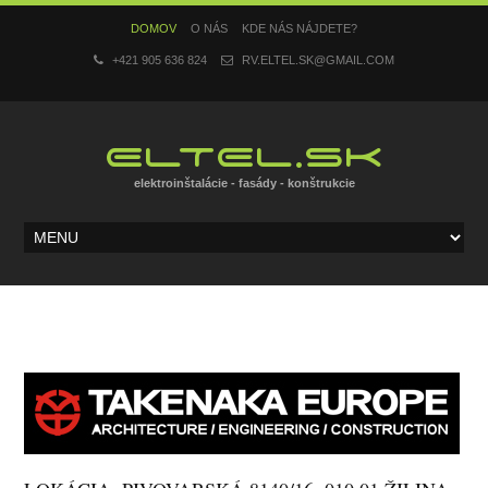
DOMOV
O NÁS
KDE NÁS NÁJDETE?
+421 905 636 824
RV.ELTEL.SK@GMAIL.COM
ELTEL.SK
elektroinštalácie - fasády - konštrukcie