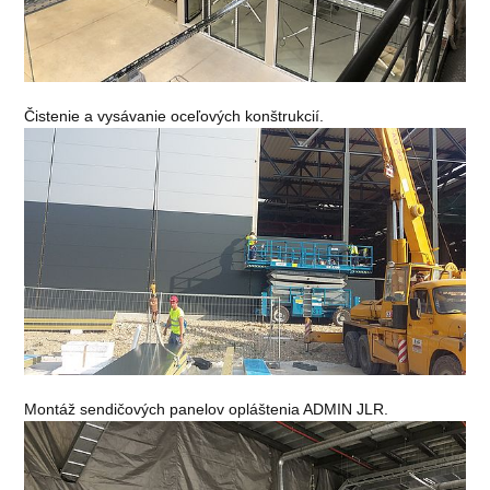
Čistenie a vysávanie oceľových konštrukcií.
Montáž sendičových panelov opláštenia ADMIN JLR.