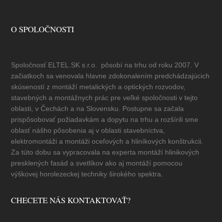
O SPOLOČNOSTI
Spoločnosť ELTEL.SK s.r.o. pôsobí na trhu od roku 2007. V
začiatkoch sa venovala hlavne zdokonalením predchádzajúcich
skúseností z montáží metalických a optických rozvodov,
stavebných a montážnych prác pre veľké spoločnosti v tejto
oblasti, v Čechách a na Slovensku. Postupne sa začala
prispôsobovať požiadavkám a dopytu na trhu a rozšírili sme
oblasť nášho pôsobenia aj v oblasti stavebníctva,
elektromontáži a montáži oceľových a hliníkových konštrukcii.
Za túto dobu sa vypracovala na experta montáží hlinikových
presklených fasád a svetlíkov ako aj montáží pomocou
výškovej horolezeckej techniky širokého spektra.
CHECETE NÁS KONTAKTOVAŤ?