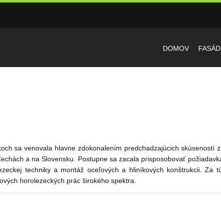
DOMOV
FASÁD
tkoch sa venovala hlavne zdokonalením predchadzajúcich skúseností z
v Čechách a na Slovensku. Postupne sa zacala prisposobovať požiadavk
ezeckej techniky a montáž oceľových a hliníkových konštrukcii. Za 
ových horolezeckých prác širokého spektra.