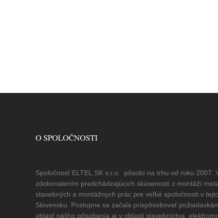
O SPOLOČNOSTI
Spoločnosť ELTEL.SK s.r.o. pôsobí na trhu od roku 2007. 
zdokonalením predchádzajúcich skúseností z montáží metal
stavebných a montážnych prác pre veľké spoločnosti v tejto
Slovensku. Postupne sa začala prispôsobovať požiadavkám 
oblasť nášho pôsobenia aj v oblasti stavebníctva, elektrom