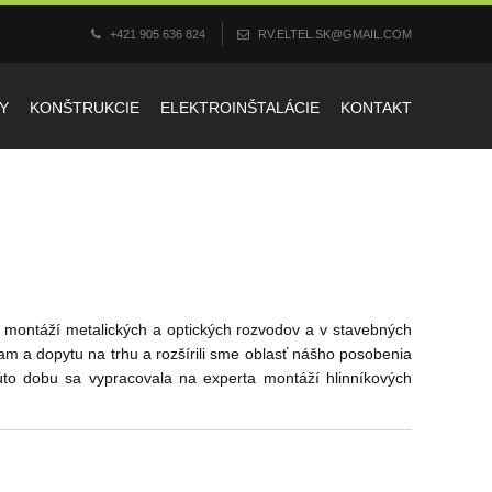
+421 905 636 824
RV.ELTEL.SK@GMAIL.COM
Y
KONŠTRUKCIE
ELEKTROINŠTALÁCIE
KONTAKT
 montáží metalických a optických rozvodov a v stavebných
am a dopytu na trhu a rozšírili sme oblasť nášho posobenia
túto dobu sa vypracovala na experta montáží hlinníkových