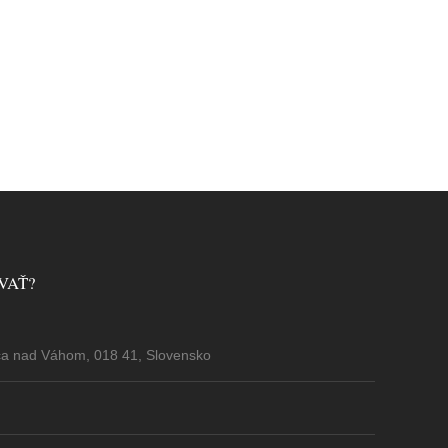
VAŤ?
ca nad Váhom, 018 41, Slovensko