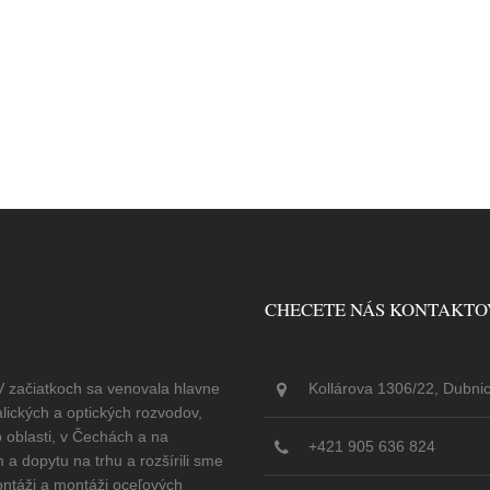
CHECETE NÁS KONTAKTO
V začiatkoch sa venovala hlavne
Kollárova 1306/22, Dubni
ických a optických rozvodov,
 oblasti, v Čechách a na
+421 905 636 824
a dopytu na trhu a rozšírili sme
ontáži a montáži oceľových