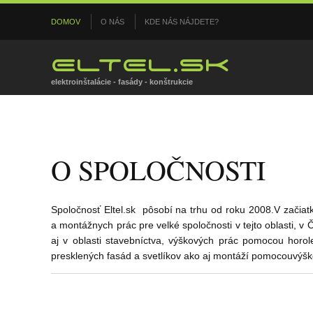
DOMOV
O NÁS
KDE NÁS NÁJDETE?
ELTEL.SK
elektroinštalácie - fasády - konštrukcie
O SPOLOČNOSTI
Spoločnosť Eltel.sk pôsobí na trhu od roku 2008.V začia
a montážnych prác pre velké spoločnosti v tejto oblasti, 
aj v oblasti stavebníctva, výškových prác pomocou horol
presklených fasád a svetlíkov ako aj montáží pomocouvýšk